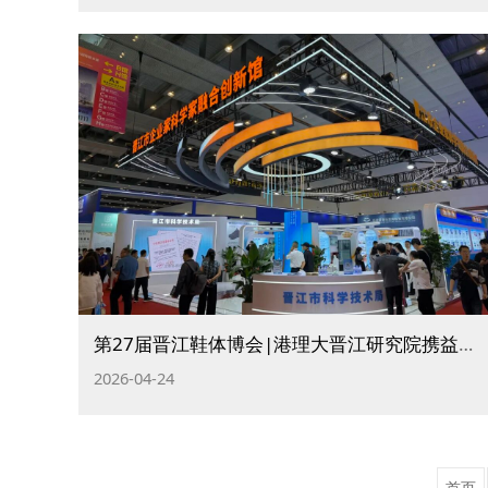
第27届晋江鞋体博会|港理大晋江研究院携益曜科技惊艳亮相！
2026-04-24
首页