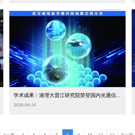
学术成果︱港理大晋江研究院荣登国内光通信领域权威期刊《光通信研究》封面文章
2026-04-24
上一页
4
5
6
7
8
9
10
11
12
下一页